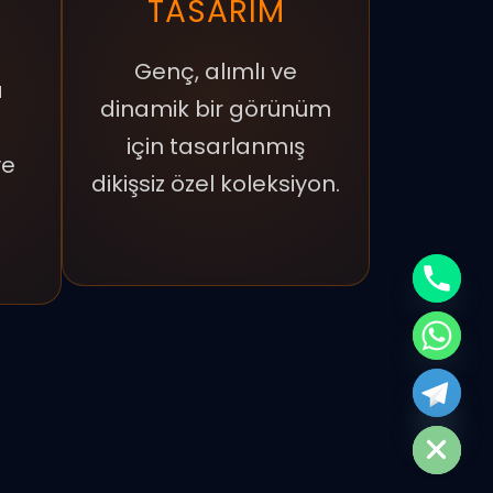
TASARIM
Genç, alımlı ve
a
dinamik bir görünüm
için tasarlanmış
ye
dikişsiz özel koleksiyon.
CHATY
HIDE