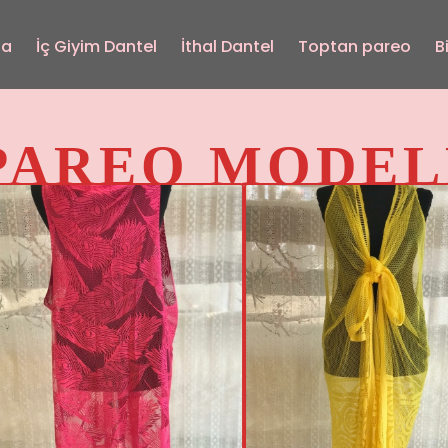
fa
İç Giyim Dantel
İthal Dantel
Toptan pareo
B
PAREO MODELL