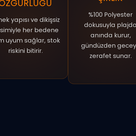
ÖZGÜRLÜĞÜ
%100 Polyester
ek yapısı ve dikişsiz
dokusuyla plajd
simiyle her bedene
anında kurur,
m uyum sağlar, stok
gündüzden gece
riskini bitirir.
zerafet sunar.