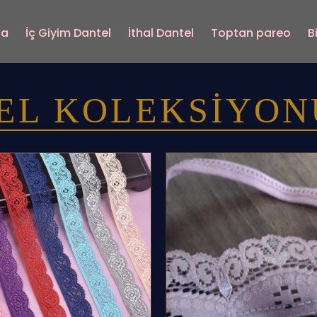
fa
İç Giyim Dantel
İthal Dantel
Toptan pareo
B
EL KOLEKSIYONU