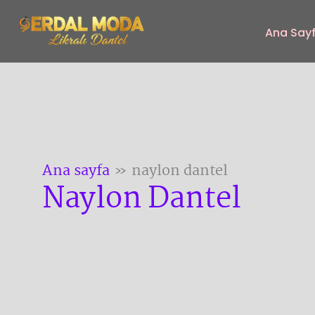
İçeriğe
atla
Ana Say
Ana sayfa
naylon dantel
Naylon Dantel