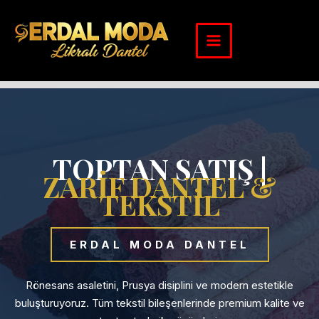
İçeriğe
atla
TOPTAN SATIŞ |
ZARİF DANTEL &
TEKSTİL
ERDAL MODA DANTEL
Rönesans asaletini, Prusya disiplini ve modern estetikle
buluşturuyoruz. Tüm tekstil bileşenlerinde premium kalite ve