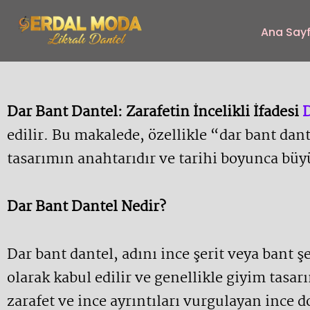
İçeriğe
atla
Ana Say
Dar Bant Dantel: Zarafetin İncelikli İfadesi
edilir. Bu makalede, özellikle “dar bant dant
tasarımın anahtarıdır ve tarihi boyunca büy
Dar Bant Dantel Nedir?
Dar bant dantel, adını ince şerit veya bant 
olarak kabul edilir ve genellikle giyim tasar
zarafet ve ince ayrıntıları vurgulayan ince d