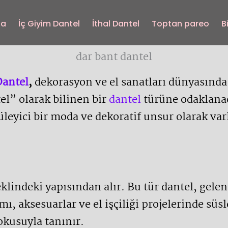
fa
İç Giyim Dantel
İthal Dantel
Toptan pareo
B
dar bant dantel
Dantel
,
dekorasyon ve el sanatları dünyasında 
el” olarak bilinen bir
dantel
türüne odaklanaca
üleyici bir moda ve dekoratif unsur olarak va
şeklindeki yapısından alır. Bu tür dantel, gel
ımı, aksesuarlar ve el işçiliği projelerinde sü
okusuyla tanınır.