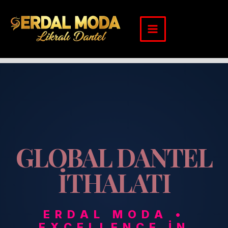
İçeriğe
atla
GLOBAL DANTEL
İTHALATI
ERDAL MODA •
EXCELLENCE IN