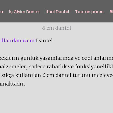
fa
İç Giyim Dantel
İthal Dantel
Toptan pareo
B
6 cm dantel
ullanılan 6 cm
Dantel
keklerin günlük yaşamlarında ve özel anların
lzemeler, sadece rahatlık ve fonksiyonellikle
 sıkça kullanılan 6 cm dantel türünü inceleye
namaktadır.