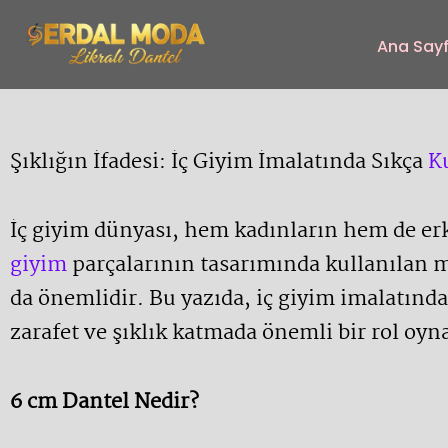
İçeriğe
atla
Ana Say
Şıklığın İfadesi: İç Giyim İmalatında Sıkça
K
İç giyim dünyası, hem kadınların hem de er
giyim
parçalarının tasarımında kullanılan ma
da önemlidir. Bu yazıda, iç giyim imalatında
zarafet ve şıklık katmada önemli bir rol oy
6 cm Dantel Nedir?